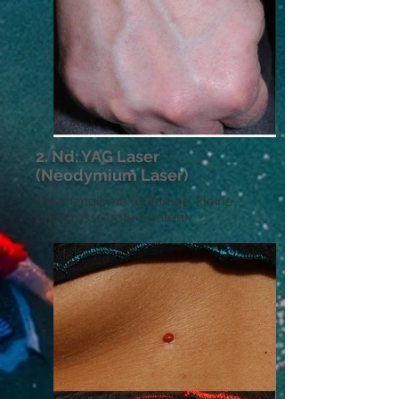
2. Nd: YAG Laser
(Neodymium Laser)
Haemangiome (gutartige, kleine
und grosse, rote Knoten)